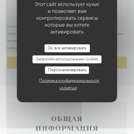
Этот сайт использует кукис
и позволяет вам
контролировать сервисы
которые вы хотите
In accordance with data protection regulations, you have the right to opt out of
активировать
marketing communications. UK residents can register with the Telephone Preference
Service at
tpsonline.org.uk
. US residents can register at
donotcall.gov
. For more
LA TERRASSE DU MIMOSA
Ок, все активировать
information about how we process your data, please see our
privacy policy
.
Запретить использование cookies
Персонализировать
Политика конфиденциальности
undefined
ОБЩАЯ
ИНФОРМАЦИЯ