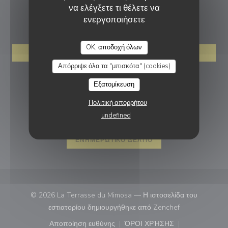
να ελέγξετε τι θέλετε να
ΚΡΆΤΗΣΗ
ενεργοποιήσετε
LA TERRASSE DU MIMOSA
OK, αποδοχή όλων
ΚΆΝΤΕ ΚΡΆΤΗΣΗ ΤΡΑΠΕΖΙΟΎ
Απόρριψε όλα τα "μπισκότα" (cookies)
ΑΚΟΛΟΥΘΉΣΤΕ ΜΑΣ
Εξατομίκευση
Πολιτική απορρήτου
undefined
Facebook ((ανοίγει σε νέο παράθυρ
Instagram ((ανοίγει σε νέο π
ΕΝΗΜΕΡΩΤΙΚΌ ΔΕΛΤΊΟ
© 2026 La Terrasse du Mimosa — Η ιστοσελίδα του
((ανοίγει σε νέ
εστιατορίου δημιουργήθηκε από
Zenchef
Αποποίηση ευθύνης
ΌΡΟΙ ΧΡΉΣΗΣ