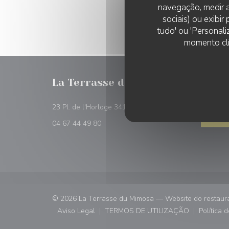
navegação, medir a
sociais) ou exibi
tudo' ou 'Personali
momento cli
La Terrasse du Mimosa
RESER
((abre numa nov
23 Pl. de l'Horloge 34150 Montpeyroux
RESE
04 67 44 49 80
© 2026 La Terrasse du Mimosa — Website do restaura
Aviso Legal
TERMOS DE UTILIZAÇÃO
Política 
((abre numa nova janela))
((abre numa nova janela