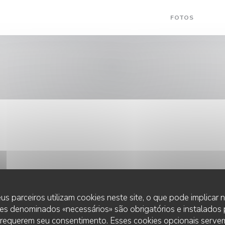
FOTOS
((AB
(
us parceiros utilizam cookies neste site, o que pode implicar
es denominados «necessários» são obrigatórios e instalados
 requerem seu consentimento. Esses cookies opcionais servem