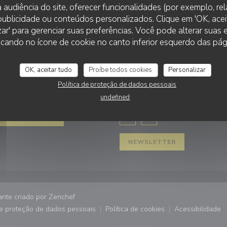
 audiência do site, oferecer funcionalidades (por exemplo, re
r publicidade ou conteúdos personalizados. Clique em 'OK, aceit
zar' para gerenciar suas preferências. Você pode alterar suas
LA TERRASSE DU MIMOSA
cando no ícone de cookie no canto inferior esquerdo das pági
OK, aceitar tudo
Proíbe todos cookies
Personalizar
VA
SIGA-NOS
Política de proteção de dados pessoais
undefined
a janela))
RVAR UMA MESA
Facebook ((abre numa nova j
Instagram ((abre numa 
NEWSLETTER
((abre numa nova janela))
nte criado por
Zenchef
de proteção de dados pessoais
Política de cookies
Acessibilidade
))
((abre numa nova janela))
((abre numa nova janela))
((abre nu