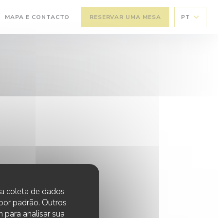
MAPA E CONTACTO
RESERVAR UMA MESA
PT
RE NUMA NOVA JANELA))
(ABRE NUMA NOVA JANELA))
 na coleta de dados
 por padrão. Outros
 para analisar sua