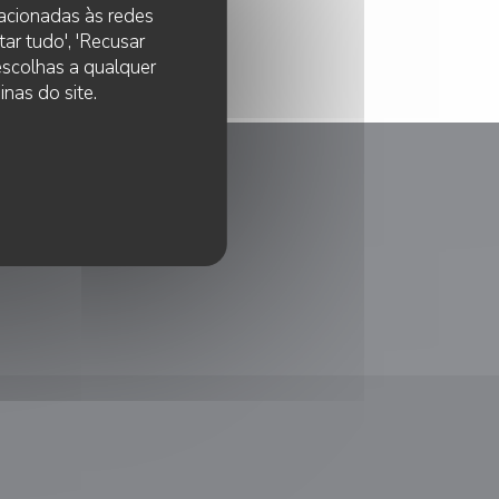
lacionadas às redes
ar tudo', 'Recusar
 escolhas a qualquer
nas do site.
anela))
nova janela))
ma nova janela))