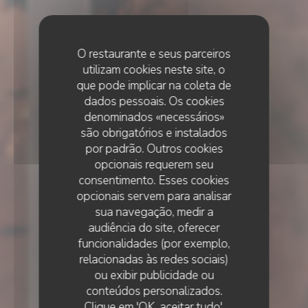
O restaurante e seus parceiros
utilizam cookies neste site, o
que pode implicar na coleta de
dados pessoais. Os cookies
denominados «necessários»
são obrigatórios e instalados
por padrão. Outros cookies
opcionais requerem seu
consentimento. Esses cookies
opcionais servem para analisar
sua navegação, medir a
audiência do site, oferecer
funcionalidades (por exemplo,
relacionadas às redes sociais)
ou exibir publicidade ou
•
MONTPEYROUX
conteúdos personalizados.
LA TERRASSE DU MIMOSA
Clique em 'OK, aceitar tudo',