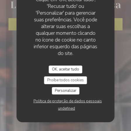
La Terrasse du Mimosa
'Recusar tudo' ou
'Personalizar' para gerenciar
suas preferências. Você pode
RESERVAR UMA MESA
alterar suas escolhas a
qualquer momento clicando
no ícone de cookie no canto
inferior esquerdo das páginas
do site.
OK, aceitar tudo
Proíbe todos cookies
Personalizar
Política de proteção de dados pessoais
undefined