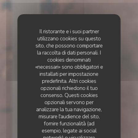
Il ristorante e i suoi partner
utilizzano cookies su questo
sito, che possono comportare
la raccolta di dati personali. I
cookies denominati
«necessari» sono obbligatori e
installati per impostazione
predefinita. Altri cookies
opzionali richiedono il tuo
consenso. Questi cookies
opzionali servono per
analizzare la tua navigazione,
misurare l'audience del sito,
fornire funzionalità (ad
esempio, legate ai social
RISTORANTE 'NON OLTRE' TRADIZIONALE
•
network) o visualizzare