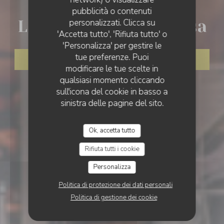
MONTPEYROUX
LA TERRASSE DU MIMOSA
pubblicità o contenuti
personalizzati. Clicca su
La Terrasse du Mimosa
'Accetta tutto', 'Rifiuta tutto' o
'Personalizza' per gestire le
tue preferenze. Puoi
PRENOTA
modificare le tue scelte in
qualsiasi momento cliccando
sull'icona del cookie in basso a
sinistra delle pagine del sito.
Ok, accetta tutto
Rifiuta tutti i cookie
Personalizza
Politica di protezione dei dati personali
Politica di gestione dei cookie