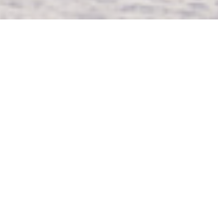
LA TERRASSE DU MIMOSA
|
MONTPEYROUX
Definisci La Terrasse du Mimosa?