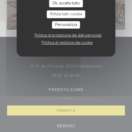
Ok, accetta tutto
Rifiuta tutti i cookie
Personalizza
Politica di protezione dei dati personali
Politica di gestione dei cookie
La Terrasse du Mimosa
((apre una nuova
23 Pl. de l'Horloge 34150 Montpeyroux
04 67 44 49 80
PRENOTAZIONE
PRENOTA
SEGUICI