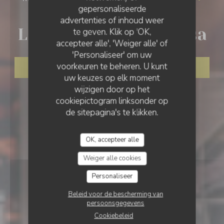
gepersonaliseerde
MONTPEYROUX
LA TERRASSE DU MIMOSA
advertenties of inhoud weer
La Terrasse du Mimosa
te geven. Klik op 'OK,
accepteer alle', 'Weiger alle' of
'Personaliseer' om uw
voorkeuren te beheren. U kunt
RESERVEER EEN TAFEL
uw keuzes op elk moment
wijzigen door op het
cookiepictogram linksonder op
de sitepagina's te klikken.
OK, accepteer alle
Weiger alle cookies
Personaliseer
Beleid voor de bescherming van
persoonsgegevens
Cookiebeleid