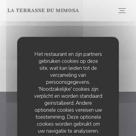
Cookies beheer paneel
LA TERRASSE DU MIMOSA
Het restaurant en zijn partners
gebruiken cookies op deze
site, wat kan leiden tot de
verzameling van
persoonsgegevens.
'Noodzakelijke' cookies zijn
verplicht en worden standaard
geïnstalleerd. Andere
La Terrasse du Mimosa
optionele cookies vereisen uw
toestemming. Deze optionele
((opent in een n
23 Pl. de l'Horloge 34150 Montpeyroux
cookies worden gebruikt om
uw navigatie te analyseren,
04 67 44 49 80