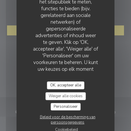
het sitepubliek te meten,
functies te bieden (bijv.
RESERVERING
gerelateerd aan sociale
netwerken) of
LA TERRASSE DU MIMOSA
gepersonaliseerde
RESERVEER EEN TAFEL
advertenties of inhoud weer
te geven. Klik op 'OK,
VOLG ONS
accepteer alle', 'Weiger alle' of
'Personaliseer' om uw
voorkeuren te beheren. U kunt
uw keuzes op elk moment
Facebook ((opent in een nieuw vens
Instagram ((opent in een nieu
wijzigen door op het
NIEUWSBRIEF
cookiepictogram linksonder op
OK, accepteer alle
de sitepagina's te klikken.
Weiger alle cookies
Personaliseer
© 2026 La Terrasse du Mimosa — Restaurant website
Beleid voor de bescherming van
((opent in een nieuw ve
gecreëerd door
Zenchef
persoonsgegevens
Disclaimer
GEBRUIKSVOORWAARDEN
Cookiebeleid